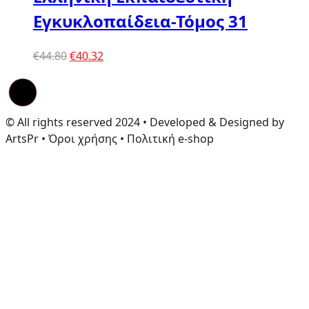
Εγκυκλοπαίδεια-Τόμος 31
Original
Η
€
44.80
€
40.32
price
τρέχουσα
was:
τιμή
€44.80.
είναι:
€40.32.
© All rights reserved 2024 • Developed & Designed by
ArtsPr • Όροι χρήσης • Πολιτική e-shop