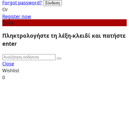
Forgot password?
Or
Register now
Close
Πληκτρολογήστε τη λέξη-κλειδί και πατήστε
enter
Close
Wishlist
0