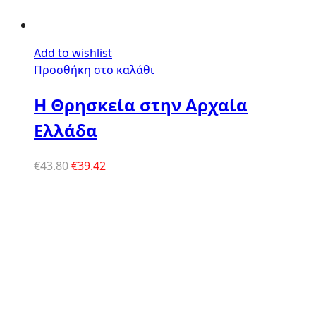
Add to wishlist
Προσθήκη στο καλάθι
Η Θρησκεία στην Αρχαία
Ελλάδα
Original
Η
€
43.80
€
39.42
price
τρέχουσα
was:
τιμή
€43.80.
είναι:
€39.42.