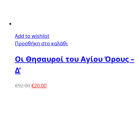
Add to wishlist
Προσθήκη στο καλάθι
Οι Θησαυροί του Αγίου Όρους –
Δ’
Original
Η
€
92.00
€
20.00
price
τρέχουσα
was:
τιμή
€92.00.
είναι:
€20.00.