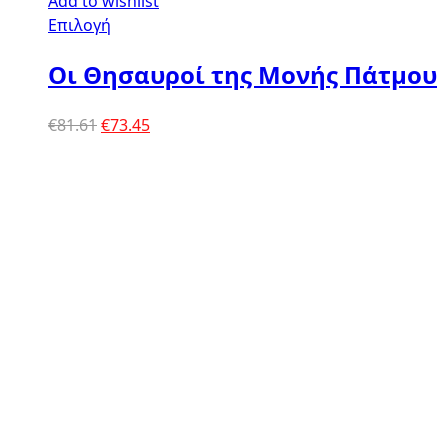
Add to wishlist
Επιλογή
Οι Θησαυροί της Μονής Πάτμου
Original
Η
€
81.61
€
73.45
price
τρέχουσα
was:
τιμή
€81.61.
είναι:
€73.45.