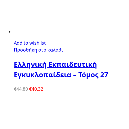
Add to wishlist
Προσθήκη στο καλάθι
Ελληνική Εκπαιδευτική
Εγκυκλοπαίδεια – Τόμος 27
Original
Η
€
44.80
€
40.32
price
τρέχουσα
was:
τιμή
€44.80.
είναι:
€40.32.