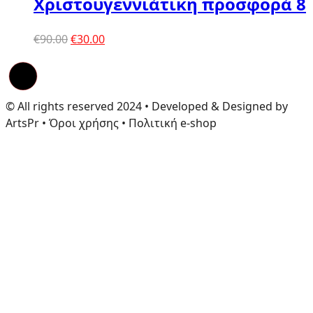
Χριστουγεννιάτικη προσφορά 8
Original
Η
€
90.00
€
30.00
price
τρέχουσα
was:
τιμή
€90.00.
είναι:
€30.00.
© All rights reserved 2024 • Developed & Designed by
ArtsPr • Όροι χρήσης • Πολιτική e-shop