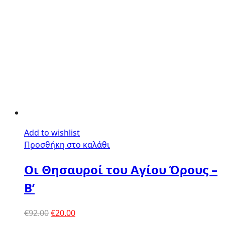
Add to wishlist
Προσθήκη στο καλάθι
Οι Θησαυροί του Αγίου Όρους –
B’
Original
Η
€
92.00
€
20.00
price
τρέχουσα