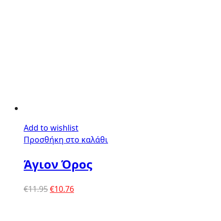
Add to wishlist
Προσθήκη στο καλάθι
Άγιον Όρος
Original
Η
€
11.95
€
10.76
price
τρέχουσα
was:
τιμή