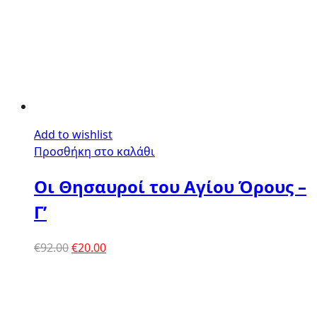
Add to wishlist
Προσθήκη στο καλάθι
Οι Θησαυροί του Αγίου Όρους –
Γ’
Original
Η
€
92.00
€
20.00
price
τρέχουσα
was:
τιμή
€92.00.
είναι:
€20.00.