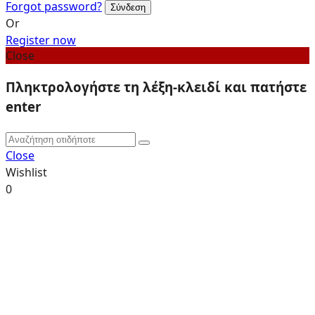
Forgot password?
Or
Register now
Close
Πληκτρολογήστε τη λέξη-κλειδί και πατήστε
enter
Close
Wishlist
0