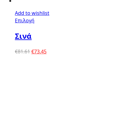
Add to wishlist
Επιλογή
Σινά
Original
Η
€
81.61
€
73.45
price
τρέχουσα
was:
τιμή
€81.61.
είναι:
€73.45.