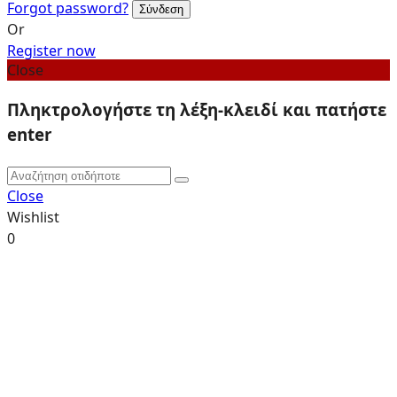
Forgot password?
Or
Register now
Close
Πληκτρολογήστε τη λέξη-κλειδί και πατήστε
enter
Close
Wishlist
0