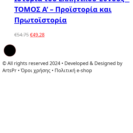
ΤΟΜΟΣ Α’ – Προϊστορία και
Πρωτοϊστορία
Original
Η
€
54.75
€
49.28
price
τρέχουσα
was:
τιμή
€54.75.
είναι:
€49.28.
© All rights reserved 2024 • Developed & Designed by
ArtsPr • Όροι χρήσης • Πολιτική e-shop