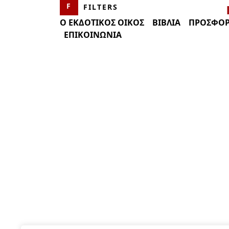
FILTERS
Ο ΕΚΔΟΤΙΚΟΣ ΟΙΚΟΣ
ΒΙΒΛΊΑ
ΠΡΟΣΦΟΡ
ΕΠΙΚΟΙΝΩΝΊΑ
CATEGORIES
PRICE
Αρχαιολογία
Αρχαιολογικοί Οδηγοί-
Περιηγητικά Βιβλία
Βιογραφίες
Δοκίμιο
Εγκυκλοπαίδεια
Θρησκεία
Ιστορία
Ιστορία και Φιλοσοφία
των Επιστημών και της