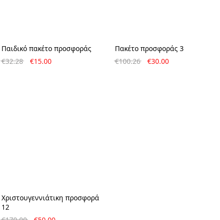
Παιδικό πακέτο προσφοράς
Πακέτο προσφοράς 3
Original
Η
Original
Η
€
32.28
€
15.00
€
100.26
€
30.00
price
τρέχουσα
price
τρέχουσα
was:
τιμή
was:
τιμή
€32.28.
είναι:
€100.26.
είναι:
€15.00.
€30.00.
Χριστουγεννιάτικη προσφορά
12
Original
Η
€
170.00
€
50.00