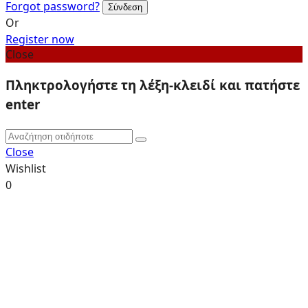
Forgot password?
Or
Register now
Close
Πληκτρολογήστε τη λέξη-κλειδί και πατήστε
enter
Close
Wishlist
0