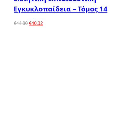
Εγκυκλοπαίδεια – Τόμος 14
Original
Η
€
44.80
€
40.32
price
τρέχουσα
was:
τιμή
€44.80.
είναι:
€40.32.