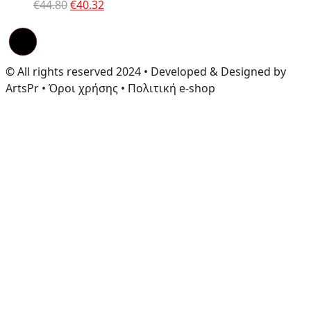
Original
Η
€
44.80
€
40.32
price
τρέχουσα
was:
τιμή
€44.80.
είναι:
€40.32.
© All rights reserved 2024 • Developed & Designed by
ArtsPr • Όροι χρήσης • Πολιτική e-shop