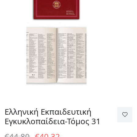
Ελληνική Εκπαιδευτική
Εγκυκλοπαίδεια-Τόμος 31
Original
Η
€
44.80
€
40.32