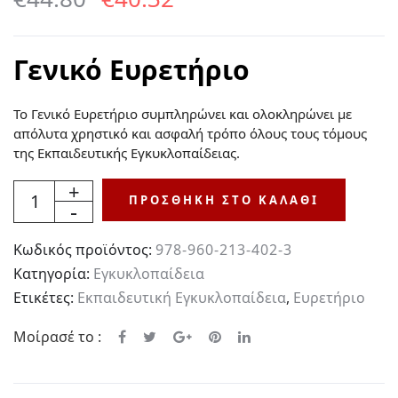
price
τρέχουσα
was:
τιμή
Γενικό Ευρετήριο
€44.80.
είναι:
Το Γενικό Ευρετήριο συμπληρώνει και ολοκληρώνει με
€40.32.
απόλυτα χρηστικό και ασφαλή τρόπο όλους τους τόμους
της Εκπαιδευτικής Εγκυκλοπαίδειας.
Ποσότητα
ΠΡΟΣΘΉΚΗ ΣΤΟ ΚΑΛΆΘΙ
Κωδικός προϊόντος:
978-960-213-402-3
Κατηγορία:
Εγκυκλοπαίδεια
Ετικέτες:
Εκπαιδευτική Εγκυκλοπαίδεια
,
Ευρετήριο
Μοίρασέ το :