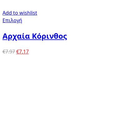
Add to wishlist
Επιλογή
Αρχαία Κόρινθος
Original
Η
€
7.97
€
7.17
price
τρέχουσα
was:
τιμή
€7.97.
είναι:
€7.17.