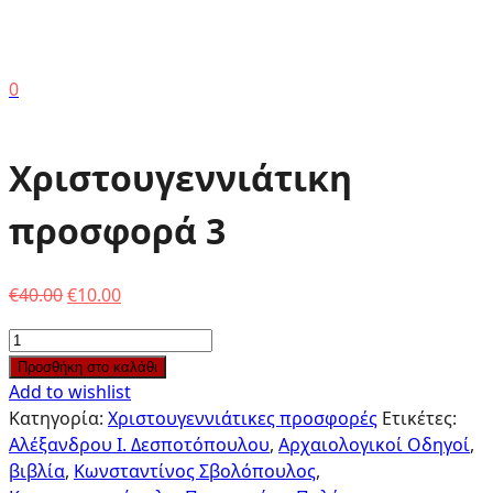
0
Χριστουγεννιάτικη
προσφορά 3
Original
Η
€
40.00
€
10.00
price
τρέχουσα
Ποσότητα
was:
τιμή
Προσθήκη στο καλάθι
€40.00.
είναι:
Add to wishlist
€10.00.
Κατηγορία:
Χριστουγεννιάτικες προσφορές
Ετικέτες:
Αλέξανδρου Ι. Δεσποτόπουλου
,
Αρχαιολογικοί Οδηγοί
,
βιβλία
,
Κωνσταντίνος Σβολόπουλος
,