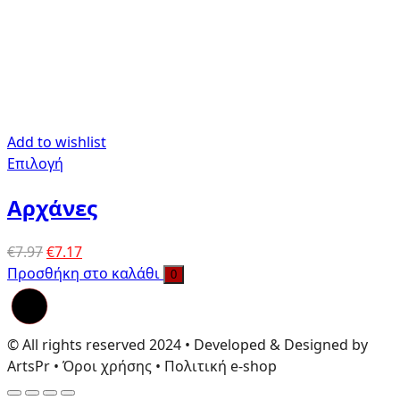
Add to wishlist
Επιλογή
Αρχάνες
Original
Η
€
7.97
€
7.17
price
τρέχουσα
Προσθήκη στο καλάθι
0
was:
τιμή
€7.97.
είναι:
€7.17.
© All rights reserved 2024 • Developed & Designed by
ArtsPr • Όροι χρήσης • Πολιτική e-shop