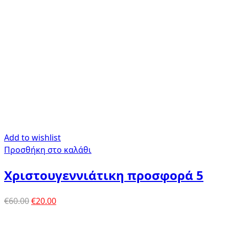
Add to wishlist
Προσθήκη στο καλάθι
Χριστουγεννιάτικη προσφορά 5
Original
Η
€
60.00
€
20.00
price
τρέχουσα
was:
τιμή