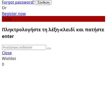
Forgot password?
Or
Register now
Close
Πληκτρολογήστε τη λέξη-κλειδί και πατήστε
enter
Close
Wishlist
0