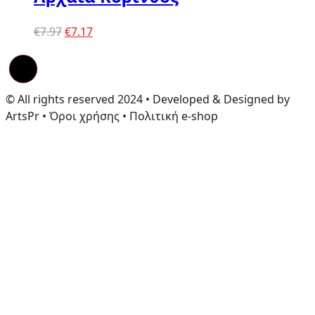
Original
Η
€
7.97
€
7.17
price
τρέχουσα
was:
τιμή
€7.97.
είναι:
€7.17.
© All rights reserved 2024 • Developed & Designed by
ArtsPr • Όροι χρήσης • Πολιτική e-shop