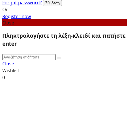
Forgot password?
Or
Register now
Close
Πληκτρολογήστε τη λέξη-κλειδί και πατήστε
enter
Close
Wishlist
0