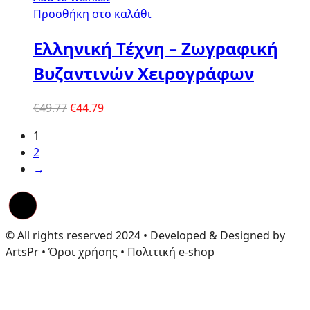
Προσθήκη στο καλάθι
Ελληνική Τέχνη – Ζωγραφική
Βυζαντινών Χειρογράφων
Original
Η
€
49.77
€
44.79
price
τρέχουσα
1
was:
τιμή
2
€49.77.
είναι:
→
€44.79.
© All rights reserved 2024 • Developed & Designed by
ArtsPr • Όροι χρήσης • Πολιτική e-shop