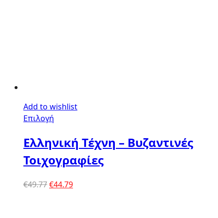
Add to wishlist
Επιλογή
Ελληνική Τέχνη – Βυζαντινές
Τοιχογραφίες
Original
Η
€
49.77
€
44.79
price
τρέχουσα
was:
τιμή