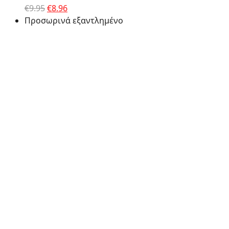
Original
Η
€
9.95
€
8.96
price
τρέχουσα
Προσωρινά εξαντλημένο
was:
τιμή
€9.95.
είναι:
€8.96.