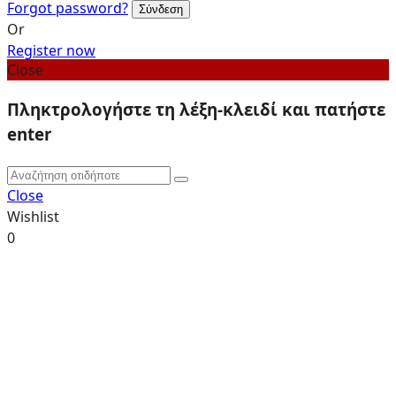
Forgot password?
Or
Register now
Close
Πληκτρολογήστε τη λέξη-κλειδί και πατήστε
enter
Close
Wishlist
0