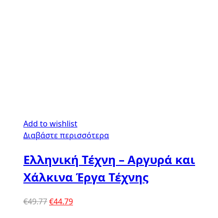
Add to wishlist
Διαβάστε περισσότερα
Ελληνική Τέχνη – Αργυρά και
Χάλκινα Έργα Τέχνης
Original
Η
€
49.77
€
44.79
price
τρέχουσα