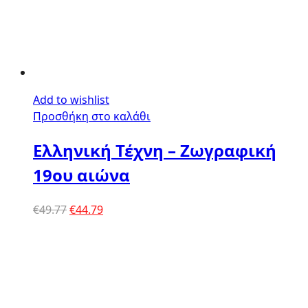
Add to wishlist
Προσθήκη στο καλάθι
Ελληνική Τέχνη – Ζωγραφική
19ου αιώνα
Original
Η
€
49.77
€
44.79
price
τρέχουσα
was:
τιμή
€49.77.
είναι:
€44.79.