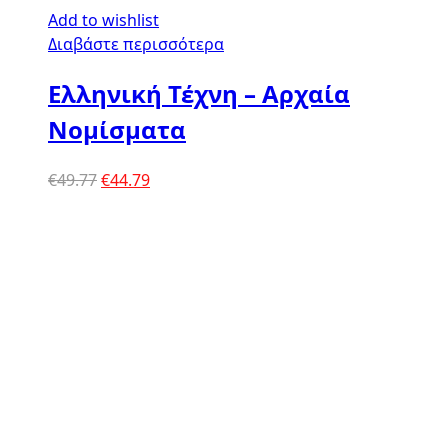
Add to wishlist
Διαβάστε περισσότερα
Ελληνική Τέχνη – Αρχαία
Νομίσματα
Original
Η
€
49.77
€
44.79
price
τρέχουσα
was:
τιμή
€49.77.
είναι:
€44.79.