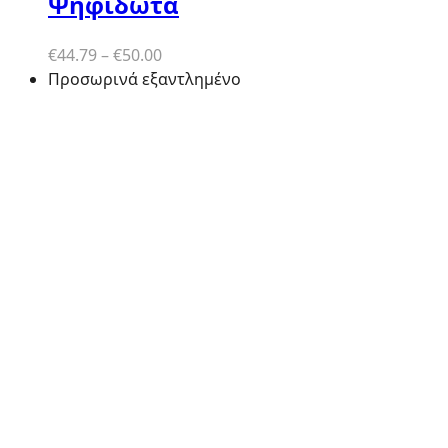
Ψηφιδωτά
Price
€
44.79
–
€
50.00
range:
Προσωρινά εξαντλημένο
€44.79
through
€50.00