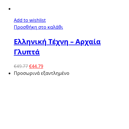
Add to wishlist
Προσθήκη στο καλάθι
Ελληνική Τέχνη – Αρχαία
Γλυπτά
Original
Η
€
49.77
€
44.79
price
τρέχουσα
Προσωρινά εξαντλημένο
was:
τιμή
€49.77.
είναι:
€44.79.