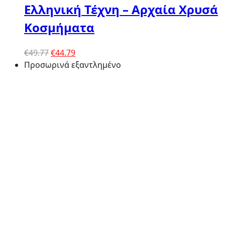
Ελληνική Τέχνη – Αρχαία Χρυσά
Κοσμήματα
Original
Η
€
49.77
€
44.79
price
τρέχουσα
Προσωρινά εξαντλημένο
was:
τιμή
€49.77.
είναι:
€44.79.