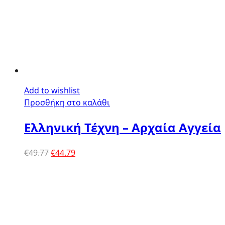
Add to wishlist
Προσθήκη στο καλάθι
Ελληνική Τέχνη – Αρχαία Αγγεία
Original
Η
€
49.77
€
44.79
price
τρέχουσα
was:
τιμή
€49.77.
είναι:
€44.79.