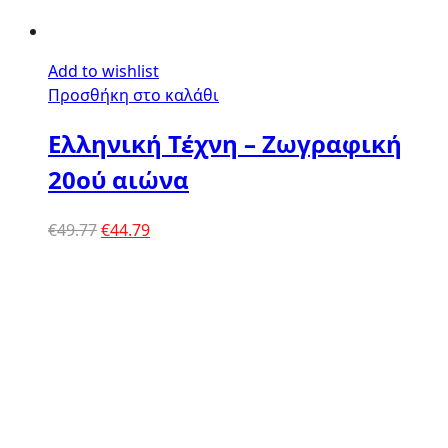
Add to wishlist
Προσθήκη στο καλάθι
Ελληνική Τέχνη – Ζωγραφική
20ού αιώνα
Original
Η
€
49.77
€
44.79
price
τρέχουσα
was:
τιμή
€49.77.
είναι:
€44.79.