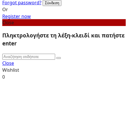
Forgot password?
Or
Register now
Close
Πληκτρολογήστε τη λέξη-κλειδί και πατήστε
enter
Close
Wishlist
0