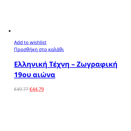
Add to wishlist
Προσθήκη στο καλάθι
Ελληνική Τέχνη – Ζωγραφική
19ου αιώνα
Original
Η
€
49.77
€
44.79
price
τρέχουσα
was:
τιμή
€49.77.
είναι:
€44.79.