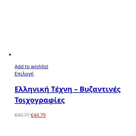
Add to wishlist
Επιλογή
Ελληνική Τέχνη – Βυζαντινές
Τοιχογραφίες
Original
Η
€
49.77
€
44.79
price
τρέχουσα
was:
τιμή