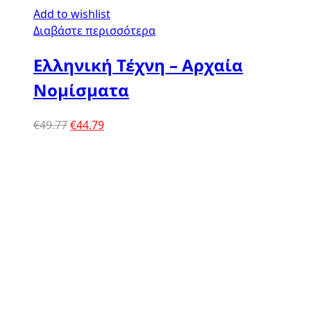
Add to wishlist
Διαβάστε περισσότερα
Ελληνική Τέχνη – Αρχαία
Νομίσματα
Original
Η
€
49.77
€
44.79
price
τρέχουσα
was:
τιμή
€49.77.
είναι:
€44.79.