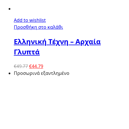
Add to wishlist
Προσθήκη στο καλάθι
Ελληνική Τέχνη – Αρχαία
Γλυπτά
Original
Η
€
49.77
€
44.79
price
τρέχουσα
Προσωρινά εξαντλημένο
was:
τιμή
€49.77.
είναι:
€44.79.