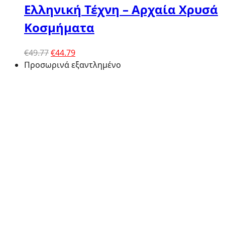
Ελληνική Τέχνη – Αρχαία Χρυσά
Κοσμήματα
Original
Η
€
49.77
€
44.79
price
τρέχουσα
Προσωρινά εξαντλημένο
was:
τιμή
€49.77.
είναι:
€44.79.