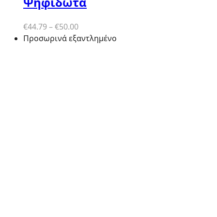
Ψηφιδωτά
Price
€
44.79
–
€
50.00
range:
Προσωρινά εξαντλημένο
€44.79
through
€50.00