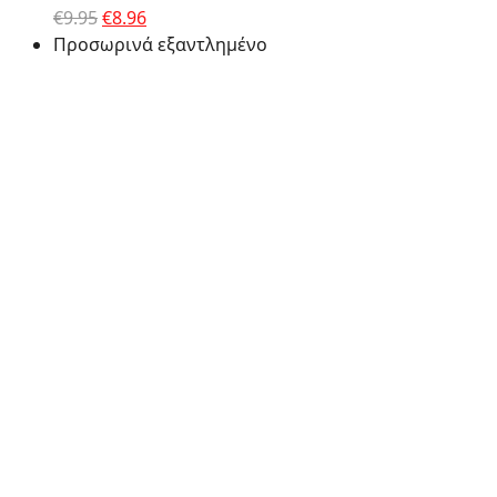
Original
Η
€
9.95
€
8.96
price
τρέχουσα
Προσωρινά εξαντλημένο
was:
τιμή
€9.95.
είναι:
€8.96.