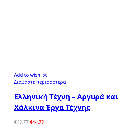
Add to wishlist
Διαβάστε περισσότερα
Ελληνική Τέχνη – Αργυρά και
Χάλκινα Έργα Τέχνης
Original
Η
€
49.77
€
44.79
price
τρέχουσα