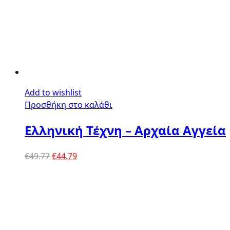
Add to wishlist
Προσθήκη στο καλάθι
Ελληνική Τέχνη – Αρχαία Αγγεία
Original
Η
€
49.77
€
44.79
price
τρέχουσα
was:
τιμή
€49.77.
είναι:
€44.79.