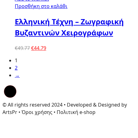
Προσθήκη στο καλάθι
Ελληνική Τέχνη – Ζωγραφική
Βυζαντινών Χειρογράφων
Original
Η
€
49.77
€
44.79
price
τρέχουσα
1
was:
τιμή
2
€49.77.
είναι:
→
€44.79.
© All rights reserved 2024 • Developed & Designed by
ArtsPr • Όροι χρήσης • Πολιτική e-shop