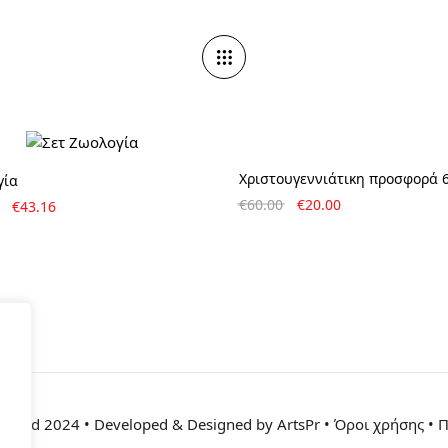
BRAND
Χριστουγεννιάτικη προσφορά 
γία
Συλλογικό έργο
Original
Η
Original
Η
€
60.00
€
20.00
€
43.16
price
τρέχουσα
price
τρέχουσα
was:
τιμή
was:
τιμή
€60.00.
είναι:
€47.96.
είναι:
€20.00.
€43.16.
eserved 2024 • Developed & Designed by ArtsPr • Όροι χρήσης • 