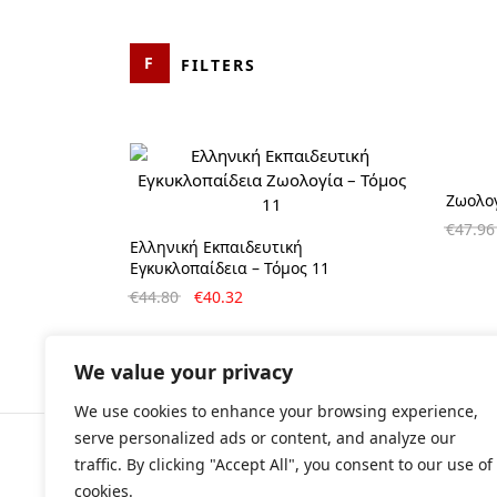
FILTERS
CATEGORIES
PRICE
Ζωολο
Αρχαιολογία
€
47.96
Ελληνική Εκπαιδευτική
Αρχαιολογικοί Οδηγοί-
Εγκυκλοπαίδεια – Τόμος 11
Περιηγητικά Βιβλία
Original
Η
€
44.80
€
40.32
price
τρέχουσα
Βιογραφίες
was:
τιμή
Δοκίμιο
€44.80.
είναι:
We value your privacy
€40.32.
Εγκυκλοπαίδεια
We use cookies to enhance your browsing experience,
serve personalized ads or content, and analyze our
Θρησκεία
traffic. By clicking "Accept All", you consent to our use of
© All rights r
Ιστορία
cookies.