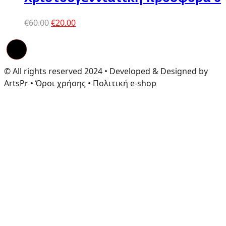
Original
Η
€
60.00
€
20.00
price
τρέχουσα
was:
τιμή
€60.00.
είναι:
€20.00.
© All rights reserved 2024 • Developed & Designed by
ArtsPr • Όροι χρήσης • Πολιτική e-shop