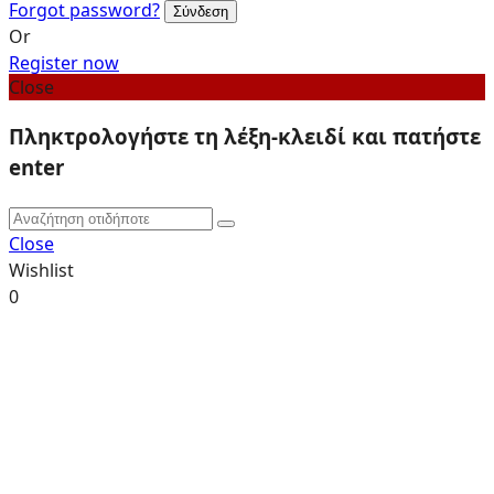
Forgot password?
Or
Register now
Close
Πληκτρολογήστε τη λέξη-κλειδί και πατήστε
enter
Close
Wishlist
0