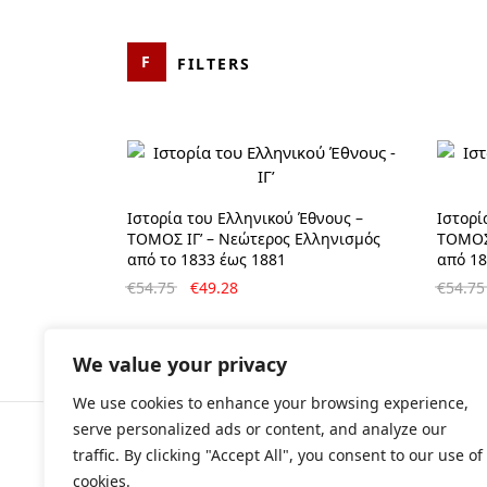
FILTERS
CATEGORIES
PRICE
Αρχαιολογία
Ιστορία του Ελληνικού Έθνους –
Ιστορί
ΤΟΜΟΣ ΙΓ’ – Νεώτερος Ελληνισμός
ΤΟΜΟΣ 
Αρχαιολογικοί Οδηγοί-
από το 1833 έως 1881
από 18
Περιηγητικά Βιβλία
Original
Η
€
54.75
€
49.28
€
54.75
price
τρέχουσα
Βιογραφίες
was:
τιμή
€54.75.
είναι:
Δοκίμιο
We value your privacy
€49.28.
Εγκυκλοπαίδεια
We use cookies to enhance your browsing experience,
serve personalized ads or content, and analyze our
Θρησκεία
traffic. By clicking "Accept All", you consent to our use of
© All rights r
Ιστορία
cookies.