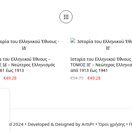
BRAND
Συλλογικό έργο
α του Ελληνικού Έθνους –
Ιστορία του Ελληνικού Έθνους
ΙΔ’ – Νεώτερος Ελληνισμός
ΤΟΜΟΣ ΙΕ’ – Νεώτερος Ελληνι
61 έως 1913
από 1913 έως 1941
Original
Η
Original
Η
€
49.28
€
54.75
€
49.28
price
τρέχουσα
price
τρέχουσα
was:
τιμή
was:
τιμή
€54.75.
είναι:
€54.75.
είναι:
€49.28.
€49.28.
eserved 2024 • Developed & Designed by ArtsPr • Όροι χρήσης • 