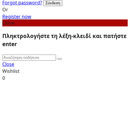
Forgot password?
Or
Register now
Close
Πληκτρολογήστε τη λέξη-κλειδί και πατήστε
enter
Close
Wishlist
0