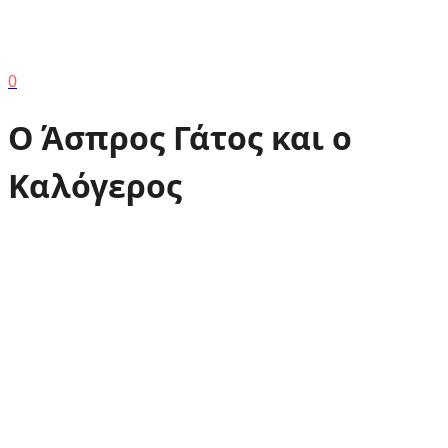
0
Ο Άσπρος Γάτος και ο
Καλόγερος