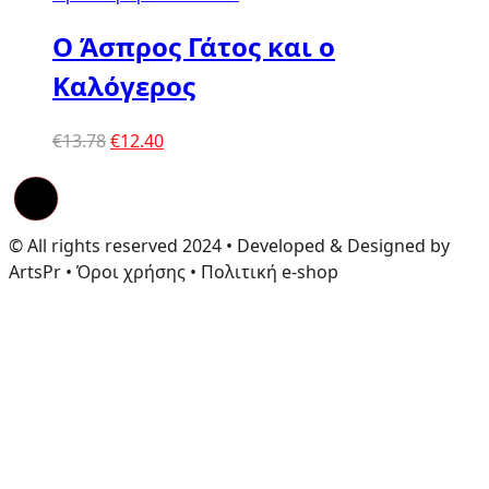
Ο Άσπρος Γάτος και ο
Καλόγερος
Original
Η
€
13.78
€
12.40
price
τρέχουσα
was:
τιμή
€13.78.
είναι:
€12.40.
© All rights reserved 2024 • Developed & Designed by
ArtsPr • Όροι χρήσης • Πολιτική e-shop