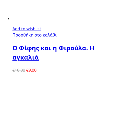
Add to wishlist
Προσθήκη στο καλάθι
Ο Φίφης και η Φιρούλα. Η
αγκαλιά
Original
Η
€
10.00
€
9.00
price
τρέχουσα
was:
τιμή
€10.00.
είναι:
€9.00.