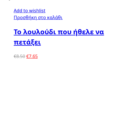
Add to wishlist
Προσθήκη στο καλάθι
Το λουλούδι που ήθελε να
πετάξει
Original
Η
€
8.50
€
7.65
price
τρέχουσα
was:
τιμή
€8.50.
είναι:
€7.65.