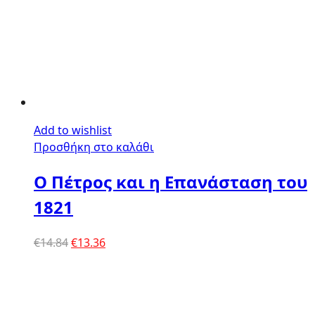
Add to wishlist
Προσθήκη στο καλάθι
Ο Πέτρος και η Επανάσταση του
1821
Original
Η
€
14.84
€
13.36
price
τρέχουσα
was:
τιμή
€14.84.
είναι:
€13.36.