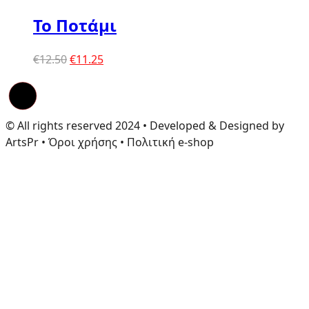
Το Ποτάμι
Original
Η
€
12.50
€
11.25
price
τρέχουσα
was:
τιμή
€12.50.
είναι:
€11.25.
© All rights reserved 2024 • Developed & Designed by
ArtsPr • Όροι χρήσης • Πολιτική e-shop