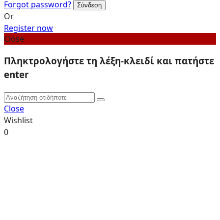
Forgot password?
Or
Register now
Close
Πληκτρολογήστε τη λέξη-κλειδί και πατήστε
enter
Close
Wishlist
0