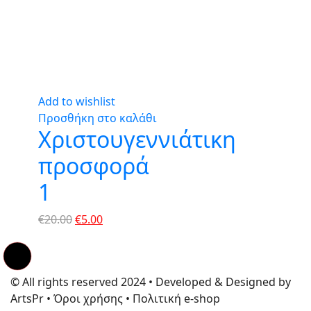
Add to wishlist
Προσθήκη στο καλάθι
Χριστουγεννιάτικη
προσφορά
1
Original
Η
€
20.00
€
5.00
price
τρέχουσα
was:
τιμή
€20.00.
είναι:
© All rights reserved 2024 • Developed & Designed by
€5.00.
ArtsPr • Όροι χρήσης • Πολιτική e-shop