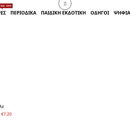
ΈΩΣ -90%
ΈΣ
ΠΕΡΙΟΔΙΚΑ
ΠΑΙΔΙΚΗ ΕΚΔΟΤΙΚΗ
ΟΔΗΓΟΙ
ΨΗΦΙΑ
BRAND
Συλλογικό έργο
λε
Original
Η
€
7.20
price
τρέχουσα
was:
τιμή
€8.00.
είναι: