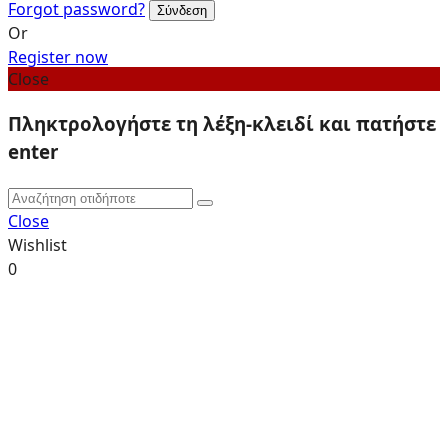
Forgot password?
Or
Register now
Close
Πληκτρολογήστε τη λέξη-κλειδί και πατήστε
enter
Close
Wishlist
0