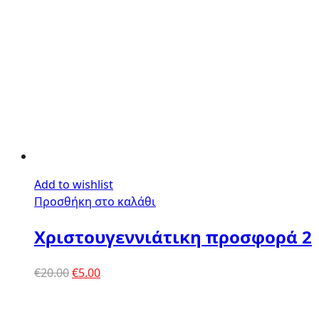
Add to wishlist
Προσθήκη στο καλάθι
Χριστουγεννιάτικη προσφορά 2
Original
Η
€
20.00
€
5.00
price
τρέχουσα
was:
τιμή