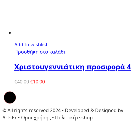
Add to wishlist
Προσθήκη στο καλάθι
Χριστουγεννιάτικη προσφορά 4
Original
Η
€
40.00
€
10.00
price
τρέχουσα
was:
τιμή
€40.00.
είναι:
€10.00.
© All rights reserved 2024 • Developed & Designed by
ArtsPr • Όροι χρήσης • Πολιτική e-shop