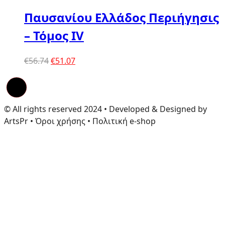
Παυσανίου Ελλάδος Περιήγησις
– Τόμος IV
Original
Η
€
56.74
€
51.07
price
τρέχουσα
was:
τιμή
€56.74.
είναι:
€51.07.
© All rights reserved 2024 • Developed & Designed by
ArtsPr • Όροι χρήσης • Πολιτική e-shop