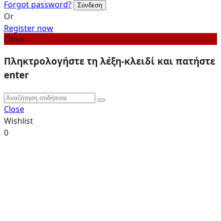
Forgot password?
Or
Register now
Close
Πληκτρολογήστε τη λέξη-κλειδί και πατήστε
enter
Close
Wishlist
0