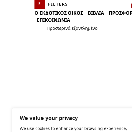
FILTERS
Ο ΕΚΔΟΤΙΚΟΣ ΟΙΚΟΣ
ΒΙΒΛΊΑ
ΠΡΟΣΦΟΡ
ΕΠΙΚΟΙΝΩΝΊΑ
CATEGORIES
PRICE
Προσωρινά εξαντλημένο
Αρχαιολογία
Αρχαιολογικοί Οδηγοί-
Περιηγητικά Βιβλία
Βιογραφίες
Δοκίμιο
Εγκυκλοπαίδεια
Θρησκεία
Ιστορία
Παυσανίου Ελλάδος Περιήγησις –
We value your privacy
Τόμος V
Ιστορία και Φιλοσοφία
Original
Η
€
56.74
€
51.07
We use cookies to enhance your browsing experience,
των Επιστημών και της